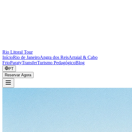
Rio Litoral Tour
Início
Rio de Janeiro
Angra dos Reis
Arraial & Cabo
Frio
Paraty
Transfer
Turismo Pedagógico
Blog
PT
Reservar Agora